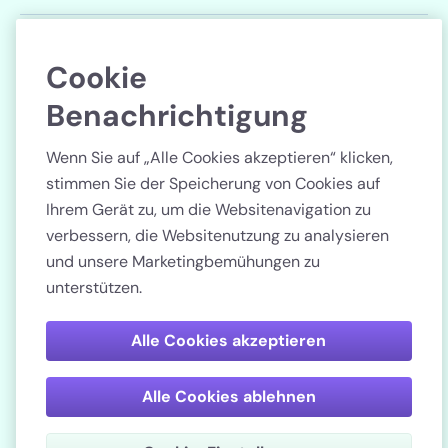
Datenschutzerklärung
Cookie
Cookie-Einstellungen
Benachrichtigung
Folgen Sie uns
Wenn Sie auf „Alle Cookies akzeptieren“ klicken,
stimmen Sie der Speicherung von Cookies auf
Ihrem Gerät zu, um die Websitenavigation zu
verbessern, die Websitenutzung zu analysieren
und unsere Marketingbemühungen zu
Land
unterstützen.
Bezahlen Sie sicher
Alle Cookies akzeptieren
Alle Cookies ablehnen
Lenstore.de. Registernummer: 51990.