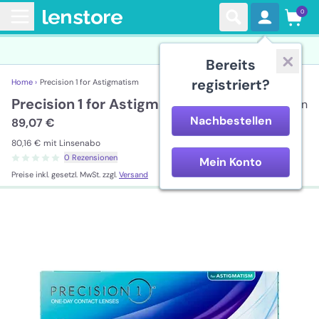
0
Bereits
registriert?
Home ›
Precision 1 for Astigmatism
Precision 1 for Astigmatism
90 Linsen
Nachbestellen
89,07 €
80,16 €
mit Linsenabo
0 Rezensionen
Mein Konto
Preise inkl. gesetzl. MwSt. zzgl.
Versand