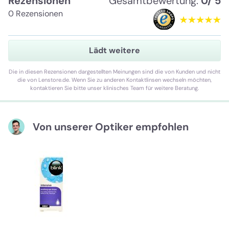
Rezensionen
Gesamtbewertung:
0/ 5
0 Rezensionen
Lädt weitere
Die in diesen Rezensionen dargestellten Meinungen sind die von Kunden und nicht
die von Lenstore.de. Wenn Sie zu anderen Kontaktlinsen wechseln möchten,
kontaktieren Sie bitte unser klinisches Team für weitere Beratung.
Von unserer Optiker empfohlen