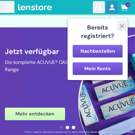
0
Bereits
registriert?
Jetzt verfügbar
Nachbestellen
Die komplette ACUVUE® OASYS MAX
Mein Konto
Range
Mehr entdecken
Jetzt shoppen
Jetzt loslegen