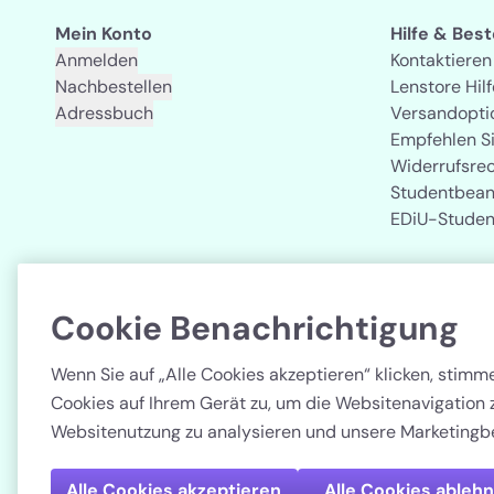
Mein Konto
Hilfe & Bes
Anmelden
Kontaktieren
Nachbestellen
Lenstore Hilf
Adressbuch
Versandopti
Empfehlen S
Widerrufsre
Studentbean
EDiU-Studen
Cookie Benachrichtigung
Land
Wenn Sie auf „Alle Cookies akzeptieren“ klicken, stim
Cookies auf Ihrem Gerät zu, um die Websitenavigation 
Websitenutzung zu analysieren und unsere Marketingb
Alle Cookies akzeptieren
Alle Cookies ableh