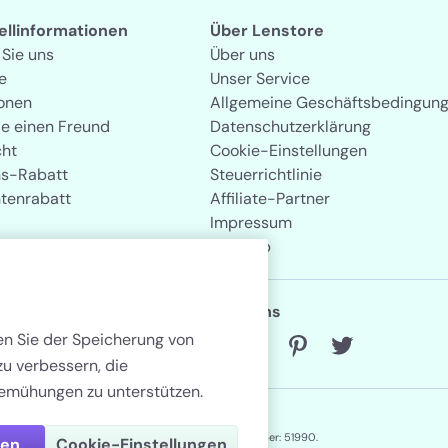
tellinformationen
Über Lenstore
 Sie uns
Über uns
e
Unser Service
onen
Allgemeine Geschäftsbedingun
ie einen Freund
Datenschutzerklärung
cht
Cookie-Einstellungen
s-Rabatt
Steuerrichtlinie
tenrabatt
Affiliate-Partner
Impressum
Sitemap
Folgen Sie uns
men Sie der Speicherung von
zu verbessern, die
emühungen zu unterstützen.
Lenstore.de. Registernummer: 51990.
nen
Cookie-Einstellungen