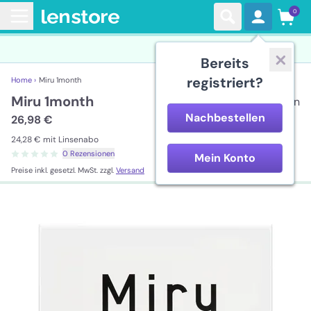
0
Bereits
registriert?
Home ›
Miru 1month
Miru 1month
6 Linsen
Nachbestellen
26,98 €
24,28 €
mit Linsenabo
0 Rezensionen
Mein Konto
Preise inkl. gesetzl. MwSt. zzgl.
Versand