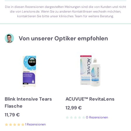
Die in diesen Rezensionen dargestellten Meinungen sind die von Kunden und nicht
die von Lenstore.de. Wenn Sie zu anderen Kontaktlinsen wechseln möchten,
kontaktieren Sie bitte unser klinisches Team für weitere Beratung.
Von unserer Optiker empfohlen
Blink Intensive Tears
ACUVUE™ RevitaLens
Flasche
12,99 €
11,79 €
0 Rezensionen
1 Rezensionen