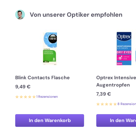
Von unserer Optiker empfohlen
Blink Contacts Flasche
Optrex Intensiv
Augentropfen
9,49 €
7,39 €
1 Rezensionen
8 Rezensio
In den Warenkorb
In den War