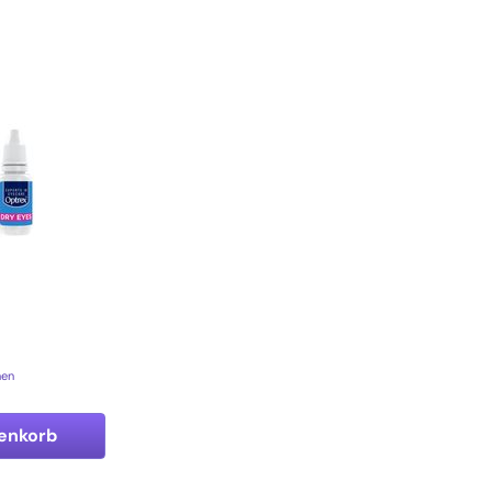
e
nen
enkorb