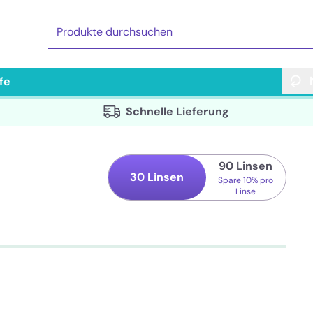
lfe
Schnelle Lieferung
90 Linsen
30 Linsen
Spare
10%
pro
Linse