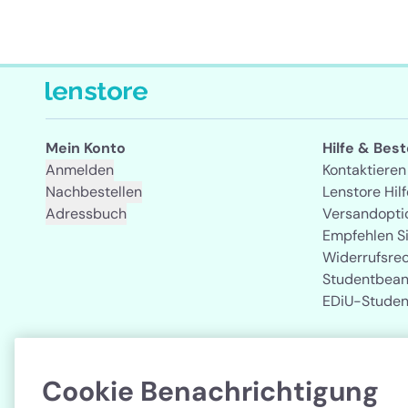
Mein Konto
Hilfe & Bes
Anmelden
Kontaktieren
Nachbestellen
Lenstore Hilf
Adressbuch
Versandopti
Empfehlen S
Widerrufsre
Studentbean
EDiU-Studen
Cookie Benachrichtigung
Land