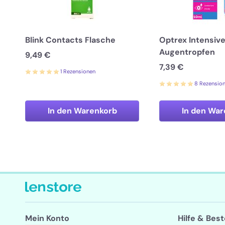
Blink Contacts Flasche
Optrex Intensiv
Augentropfen
9,49 €
7,39 €
1 Rezensionen
8 Rezensio
In den Warenkorb
In den War
Mein Konto
Hilfe & Bes