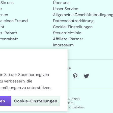
 Sie uns
Über uns
e
Unser Service
onen
Allgemeine Geschäftsbedingun
ie einen Freund
Datenschutzerklärung
cht
Cookie-Einstellungen
s-Rabatt
Steuerrichtlinie
tenrabatt
Affiliate-Partner
Impressum
Sitemap
Folgen Sie uns
men Sie der Speicherung von
zu verbessern, die
emühungen zu unterstützen.
Lenstore.de. Registernummer: 51990.
nen
Cookie-Einstellungen
USt-IDNr. 2325/248/81061.
Copyright © 2026. Alle Rechte vorbehalten.