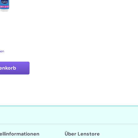
e
nen
enkorb
tellinformationen
Über Lenstore