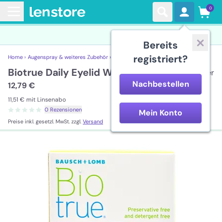
0
Bereits
registriert?
Home ›
Augenspray & weiteres Zubehör ›
Biotrue Daily Eyelid Wipes
Biotrue Daily Eyelid Wipes
20 Tücher
Nachbestellen
12,79 €
11,51 €
mit Linsenabo
0 Rezensionen
Mein Konto
Preise inkl. gesetzl. MwSt. zzgl.
Versand