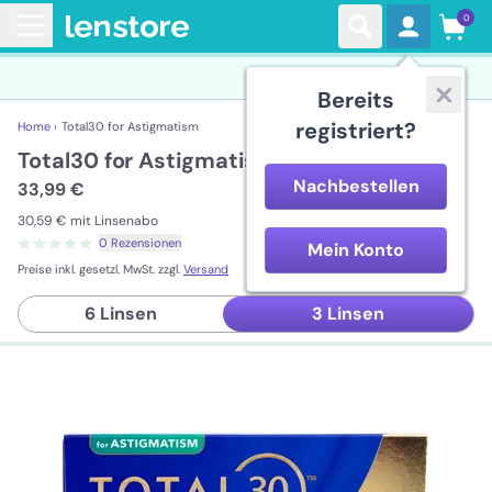
0
Bereits
registriert?
Home ›
Total30 for Astigmatism
Total30 for Astigmatism
Nachbestellen
33,99 €
30,59 €
mit Linsenabo
0 Rezensionen
Mein Konto
Preise inkl. gesetzl. MwSt. zzgl.
Versand
6 Linsen
3 Linsen