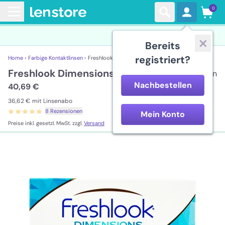
0
Bereits
registriert?
Home ›
Farbige Kontaktlinsen ›
Freshlook Dimensions
Freshlook Dimensions
6 Linsen
Nachbestellen
40,69 €
36,62 €
mit Linsenabo
8 Rezensionen
Mein Konto
Preise inkl. gesetzl. MwSt. zzgl.
Versand