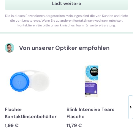
Lädt weitere
Die in diesen Rezensionen dargestellten Meinungen sind die von Kunden und nicht
die von Lenstore.de. Wenn Sie zu anderen Kontaktlinsen wechseln möchten,
kontaktieren Sie bitte unser klinisches Team für weitere Beratung.
Von unserer Optiker empfohlen
Flacher
Blink Intensive Tears
Kontaktlinsenbehälter
Flasche
1,99 €
11,79 €