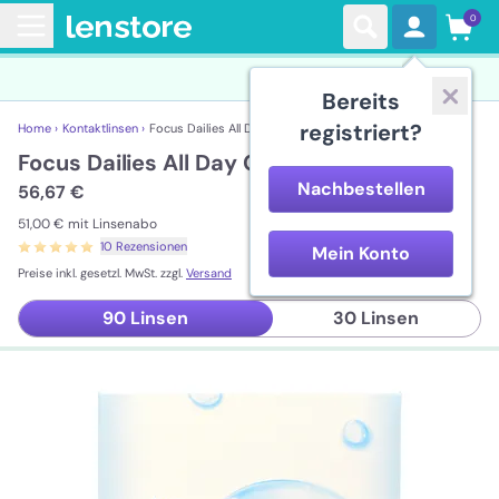
0
Bereits
registriert?
Home ›
Kontaktlinsen ›
Focus Dailies All Day Comfort
Focus Dailies All Day Comfort
Nachbestellen
56,67 €
51,00 €
mit Linsenabo
10 Rezensionen
Mein Konto
Preise inkl. gesetzl. MwSt. zzgl.
Versand
90 Linsen
30 Linsen