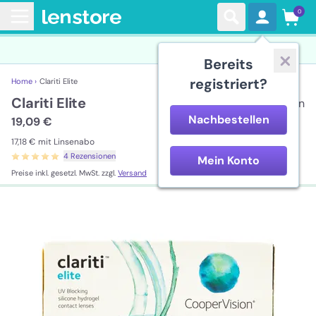
0
Bereits
registriert?
Home ›
Clariti Elite
Clariti Elite
3 Linsen
Nachbestellen
19,09 €
17,18 €
mit Linsenabo
4 Rezensionen
Mein Konto
Preise inkl. gesetzl. MwSt. zzgl.
Versand