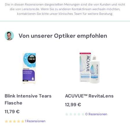
Die in diesen Rezensionen dargestellten Meinungen sind die von Kunden und nicht
die von Lenstore.de. Wenn Sie zu anderen Kontaktlinsen wechseln möchten,
kontaktieren Sie bitte unser klinisches Team für weitere Beratung.
Von unserer Optiker empfohlen
Blink Intensive Tears
ACUVUE™ RevitaLens
Flasche
12,99 €
11,79 €
0 Rezensionen
1 Rezensionen