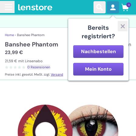
0
Bereits
registriert?
Home ›
Banshee Phantom
Banshee Phantom
2 Linsen
Nachbestellen
23,99 €
21,59 €
mit Linsenabo
0 Rezensionen
Mein Konto
Preise inkl. gesetzl. MwSt. zzgl.
Versand