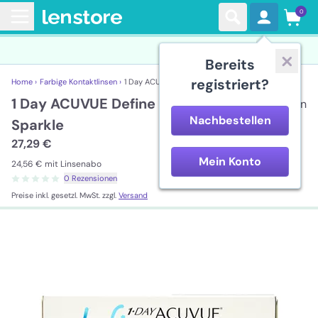
0
Bereits
registriert?
Home ›
Farbige Kontaktlinsen ›
1 Day ACUVUE Define - Natural Sparkle
1 Day ACUVUE Define - Natural
30 Linsen
Nachbestellen
Sparkle
27,29 €
Mein Konto
24,56 €
mit Linsenabo
0 Rezensionen
Preise inkl. gesetzl. MwSt. zzgl.
Versand