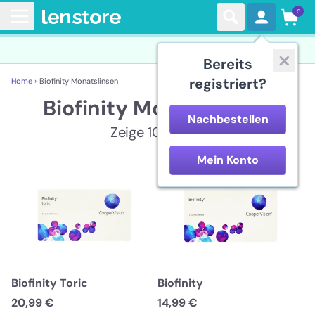
0
Bereits
registriert?
Home ›
Biofinity Monatslinsen
Biofinity Monatslinsen
Nachbestellen
Zeige 10 Artikel
Mein Konto
Biofinity Toric
Biofinity
20,99 €
14,99 €