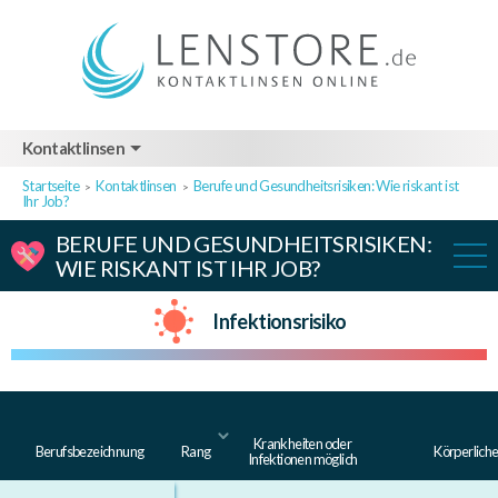
Kontaktlinsen
Startseite
Kontaktlinsen
Berufe und Gesundheitsrisiken: Wie riskant ist
>
>
Ihr Job?
BERUFE UND GESUNDHEITSRISIKEN:
WIE RISKANT IST IHR JOB?
Infektionsrisiko
Gesamtgesundheit
Gefährlich
Am Sichersten
(0)
Am Gefährlichsten
(100)
Krankheiten oder
Berufsbezeichnung
Rang
Körperlich
Infektionsrisiko
Infektionen möglich