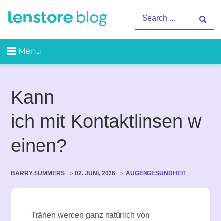
Skip
Linsenguide | Health |
Search
to
Lifestyle
for:
content
Kann
ich mit Kontaktlinsen w
einen?
BARRY SUMMERS
02. JUNI, 2026
AUGENGESUNDHEIT
Tränen werden ganz natürlich von